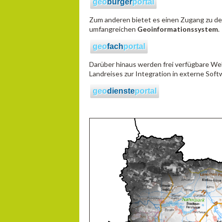
geo
bürger
portal
Zum anderen bietet es einen Zugang zu det
umfangreichen
Geoinformationssystem
.
geo
fach
portal
Darüber hinaus werden frei verfügbare W
Landreises zur Integration in externe So
geo
dienste
portal