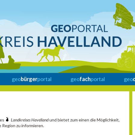
geo
bürger
portal
geo
fach
portal
geo
des
Landkreises Havelland
und bietet zum einen die Möglichkeit,
 Region zu informieren.