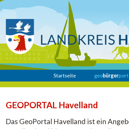
Startseite
geo
bürger
port
GEOPORTAL Havelland
Das GeoPortal Havelland ist ein Ange