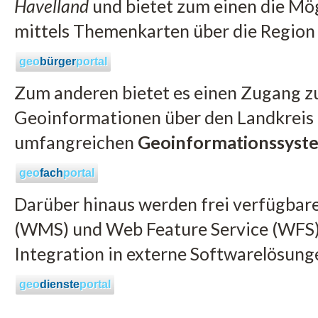
Havelland
und bietet zum einen die Mög
mittels Themenkarten über die Region 
geo
bürger
portal
Zum anderen bietet es einen Zugang zu
Geoinformationen über den Landkreis 
umfangreichen
Geoinformationssyst
geo
fach
portal
Darüber hinaus werden frei verfügbar
(WMS) und Web Feature Service (WFS) 
Integration in externe Softwarelösun
geo
dienste
portal