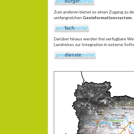
geo
bürger
portal
Zum anderen bietet es einen Zugang zu det
umfangreichen
Geoinformationssystem
.
geo
fach
portal
Darüber hinaus werden frei verfügbare W
Landreises zur Integration in externe So
geo
dienste
portal