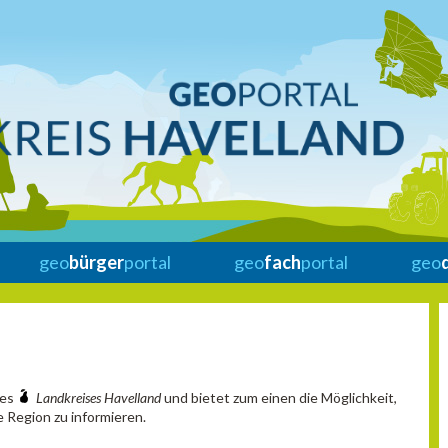
geo
bürger
portal
geo
fach
portal
geo
des
Landkreises Havelland
und bietet zum einen die Möglichkeit,
 Region zu informieren.