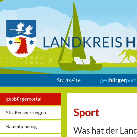
Startseite
geo
bürger
port
geo
bürger
portal
Sport
Straßensperrungen
Bauleitplanung
Was hat der Land