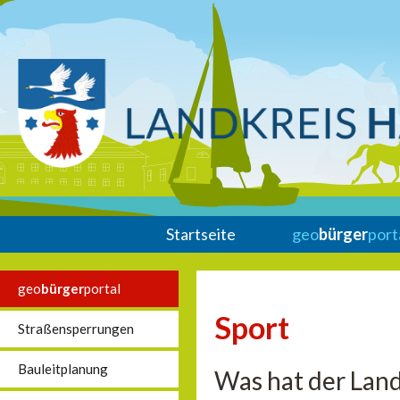
Startseite
geo
bürger
port
geo
bürger
portal
Sport
Straßensperrungen
Bauleitplanung
Was hat der Land