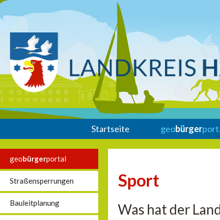
Startseite
geo
bürger
port
geo
bürger
portal
Sport
Straßensperrungen
Bauleitplanung
Was hat der Land