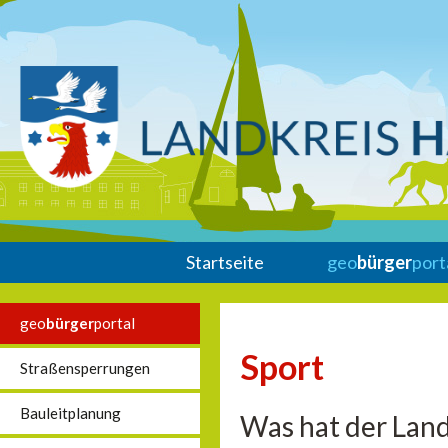
Startseite
geo
bürger
port
geo
bürger
portal
Sport
Straßensperrungen
Bauleitplanung
Was hat der Land