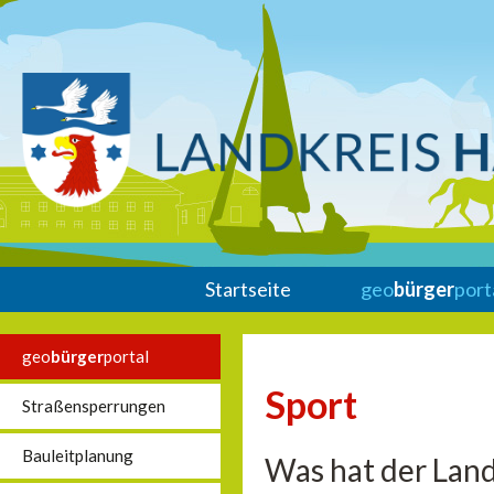
Startseite
geo
bürger
port
geo
bürger
portal
Sport
Straßensperrungen
Bauleitplanung
Was hat der Land