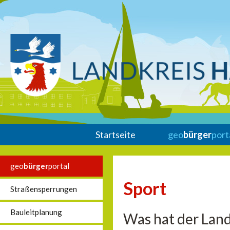
Startseite
geo
bürger
port
geo
bürger
portal
Sport
Straßensperrungen
Bauleitplanung
Was hat der Land