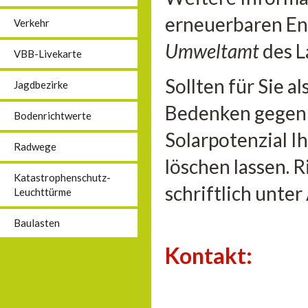
erneuerbaren En
Verkehr
Umweltamt
des L
VBB-Livekarte
Sollten für Sie 
Jagdbezirke
Bedenken gegen 
Bodenrichtwerte
Solarpotenzial I
Radwege
löschen lassen. 
Katastrophenschutz-
schriftlich unte
Leuchttürme
Baulasten
Kontakt: