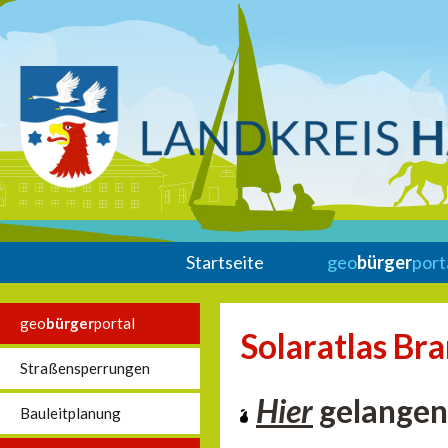
Startseite
geo
bürger
port
geo
bürger
portal
Solaratlas Br
Straßensperrungen
Hier
gelangen 
Bauleitplanung