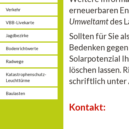
erneuerbaren En
Verkehr
Umweltamt
des L
VBB-Livekarte
Sollten für Sie 
Jagdbezirke
Bedenken gegen 
Bodenrichtwerte
Solarpotenzial I
Radwege
löschen lassen. 
Katastrophenschutz-
schriftlich unte
Leuchttürme
Baulasten
Kontakt: