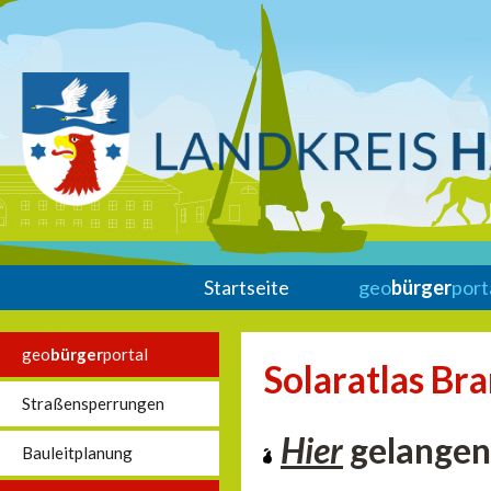
Startseite
geo
bürger
port
geo
bürger
portal
Solaratlas Br
Straßensperrungen
Hier
gelangen 
Bauleitplanung