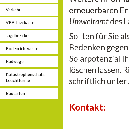
erneuerbaren En
Verkehr
Umweltamt
des L
VBB-Livekarte
Sollten für Sie 
Jagdbezirke
Bedenken gegen 
Bodenrichtwerte
Solarpotenzial I
Radwege
löschen lassen. 
Katastrophenschutz-
schriftlich unte
Leuchttürme
Baulasten
Kontakt: