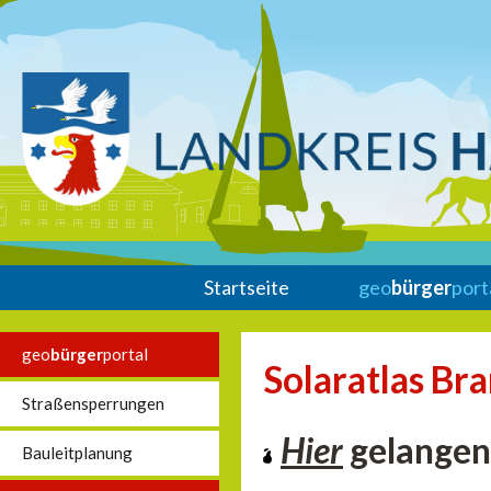
Startseite
geo
bürger
port
geo
bürger
portal
Solaratlas Br
Straßensperrungen
Hier
gelangen 
Bauleitplanung