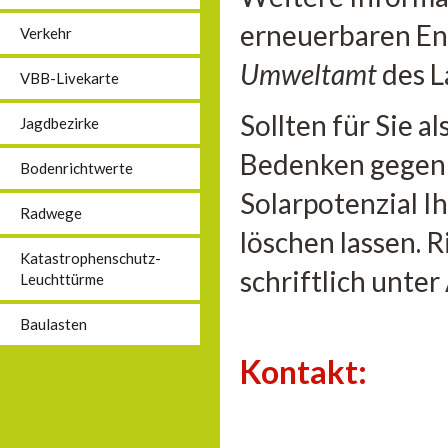
erneuerbaren En
Verkehr
Umweltamt
des L
VBB-Livekarte
Sollten für Sie 
Jagdbezirke
Bedenken gegen 
Bodenrichtwerte
Solarpotenzial I
Radwege
löschen lassen. 
Katastrophenschutz-
schriftlich unte
Leuchttürme
Baulasten
Kontakt: