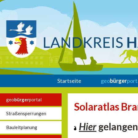
Startseite
geo
bürger
port
geo
bürger
portal
Solaratlas Br
Straßensperrungen
Hier
gelangen 
Bauleitplanung