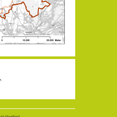
r
.
eis Havelland