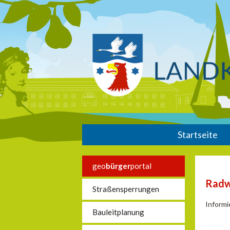
Startseite
geo
bürger
portal
Rad
Straßensperrungen
Informi
Bauleitplanung