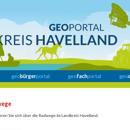
geo
bürger
portal
geo
fach
portal
geo
wege
eren Sie sich über die Radwege im Landkreis Havelland.