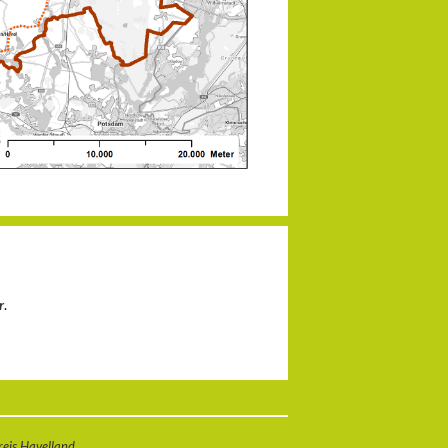
r
.
eis Havelland