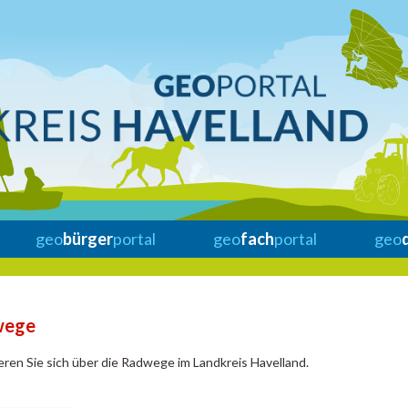
geo
bürger
portal
geo
fach
portal
geo
wege
eren Sie sich über die Radwege im Landkreis Havelland.