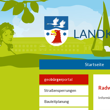
Startseite
geo
bürger
portal
Rad
Straßensperrungen
Informi
Bauleitplanung