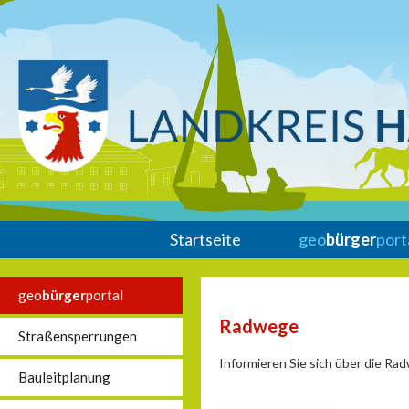
Startseite
geo
bürger
port
geo
bürger
portal
Radwege
Straßensperrungen
Informieren Sie sich über die Ra
Bauleitplanung