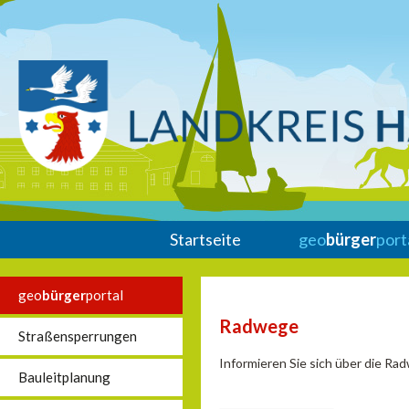
Startseite
geo
bürger
port
geo
bürger
portal
Radwege
Straßensperrungen
Informieren Sie sich über die Ra
Bauleitplanung