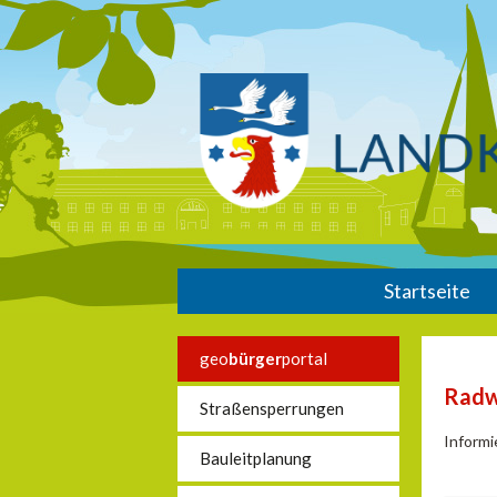
Startseite
geo
bürger
portal
Rad
Straßensperrungen
Informi
Bauleitplanung