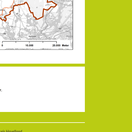
r
.
eis Havelland