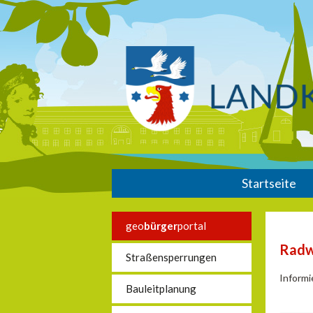
Startseite
geo
bürger
portal
Rad
Straßensperrungen
Informi
Bauleitplanung