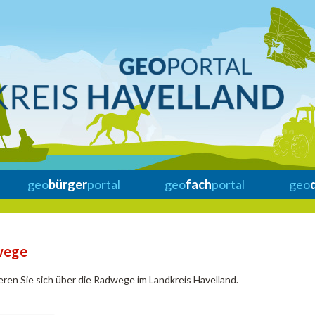
geo
bürger
portal
geo
fach
portal
geo
wege
eren Sie sich über die Radwege im Landkreis Havelland.