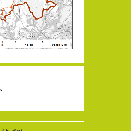
r
.
eis Havelland