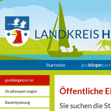
Startseite
geo
bürger
port
geo
bürger
portal
Öffentliche E
Straßensperrungen
Bauleitplanung
Sie suchen die S