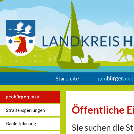
Startseite
geo
bürger
port
geo
bürger
portal
Öffentliche E
Straßensperrungen
Bauleitplanung
Sie suchen die S