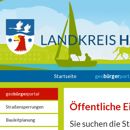
Startseite
geo
bürger
port
geo
bürger
portal
Öffentliche E
Straßensperrungen
Bauleitplanung
Sie suchen die S