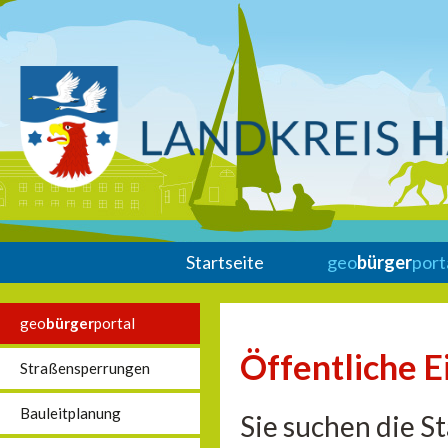
Startseite
geo
bürger
port
geo
bürger
portal
Öffentliche E
Straßensperrungen
Bauleitplanung
Sie suchen die S