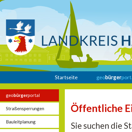
Startseite
geo
bürger
port
geo
bürger
portal
Öffentliche E
Straßensperrungen
Bauleitplanung
Sie suchen die S