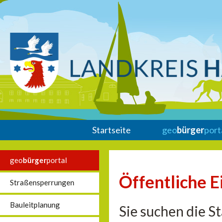
Startseite
geo
bürger
port
geo
bürger
portal
Öffentliche E
Straßensperrungen
Bauleitplanung
Sie suchen die S