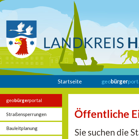
Startseite
geo
bürger
port
geo
bürger
portal
Öffentliche E
Straßensperrungen
Bauleitplanung
Sie suchen die S