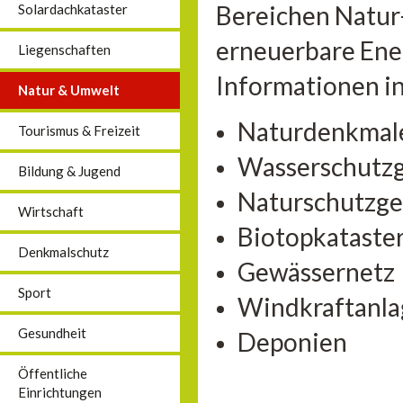
Bereichen Natur
Solardachkataster
erneuerbare Ener
Liegenschaften
Informationen in
Natur & Umwelt
Naturdenkmal
Tourismus & Freizeit
Wasserschutzg
Bildung & Jugend
Naturschutzge
Wirtschaft
Biotopkataste
Denkmalschutz
Gewässernetz
Sport
Windkraftanl
Gesundheit
Deponien
Öffentliche
Einrichtungen