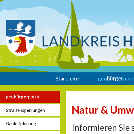
Startseite
geo
bürger
port
geo
bürger
portal
Natur & Umw
Straßensperrungen
Bauleitplanung
Informieren Sie 