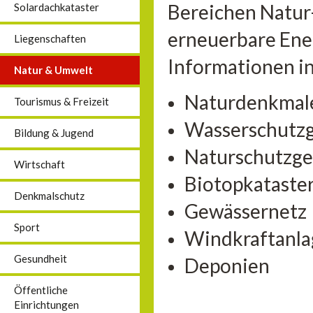
Bereichen Natur
Solardachkataster
erneuerbare Ener
Liegenschaften
Informationen in
Natur & Umwelt
Naturdenkmal
Tourismus & Freizeit
Wasserschutzg
Bildung & Jugend
Naturschutzge
Wirtschaft
Biotopkataste
Denkmalschutz
Gewässernetz
Sport
Windkraftanl
Gesundheit
Deponien
Öffentliche
Einrichtungen