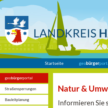
Startseite
geo
bürger
port
geo
bürger
portal
Natur & Umw
Straßensperrungen
Bauleitplanung
Informieren Sie 