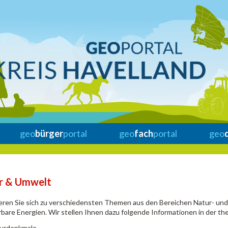
geo
bürger
portal
geo
fach
portal
geo
r & Umwelt
eren Sie sich zu verschiedensten Themen aus den Bereichen Natur- un
bare Energien. Wir stellen Ihnen dazu folgende Informationen in der th
urdenkmale