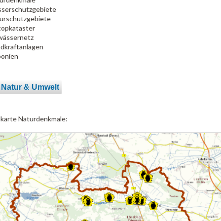
serschutzgebiete
urschutzgebiete
topkataster
ässernetz
dkraftanlagen
onien
 Natur & Umwelt
lkarte Naturdenkmale: