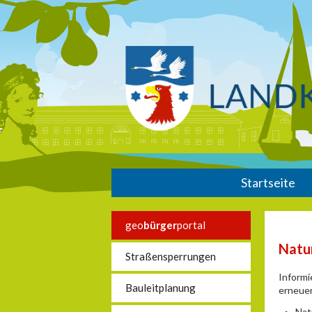
Startseite
geo
bürger
portal
Natu
Straßensperrungen
Informi
Bauleitplanung
erneuer
Nat