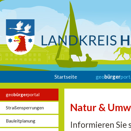
Startseite
geo
bürger
port
geo
bürger
portal
Natur & Umw
Straßensperrungen
Bauleitplanung
Informieren Sie 