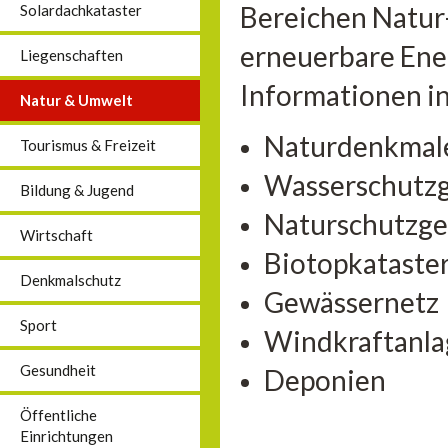
Bereichen Natur
Solardachkataster
erneuerbare Ener
Liegenschaften
Informationen in
Natur & Umwelt
Naturdenkmal
Tourismus & Freizeit
Wasserschutzg
Bildung & Jugend
Naturschutzge
Wirtschaft
Biotopkataste
Denkmalschutz
Gewässernetz
Sport
Windkraftanl
Gesundheit
Deponien
Öffentliche
Einrichtungen