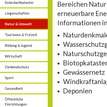
Bereichen Natur
Solardachkataster
erneuerbare Ener
Liegenschaften
Informationen in
Natur & Umwelt
Naturdenkmal
Tourismus & Freizeit
Wasserschutzg
Bildung & Jugend
Naturschutzge
Wirtschaft
Biotopkataste
Denkmalschutz
Gewässernetz
Sport
Windkraftanl
Gesundheit
Deponien
Öffentliche
Einrichtungen