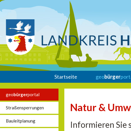
Startseite
geo
bürger
port
geo
bürger
portal
Natur & Umw
Straßensperrungen
Bauleitplanung
Informieren Sie 