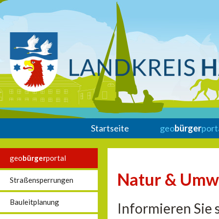
Startseite
geo
bürger
port
geo
bürger
portal
Natur & Umw
Straßensperrungen
Bauleitplanung
Informieren Sie 