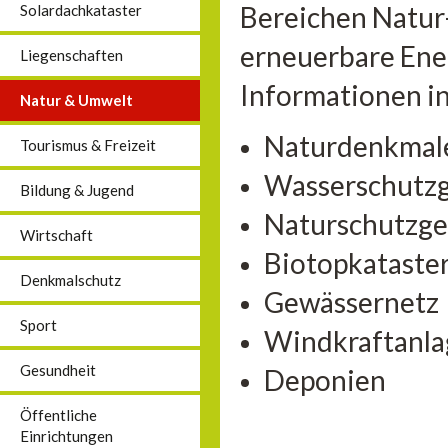
Bereichen Natur
Solardachkataster
erneuerbare Ener
Liegenschaften
Informationen in
Natur & Umwelt
Naturdenkmal
Tourismus & Freizeit
Wasserschutzg
Bildung & Jugend
Naturschutzge
Wirtschaft
Biotopkataste
Denkmalschutz
Gewässernetz
Sport
Windkraftanl
Gesundheit
Deponien
Öffentliche
Einrichtungen