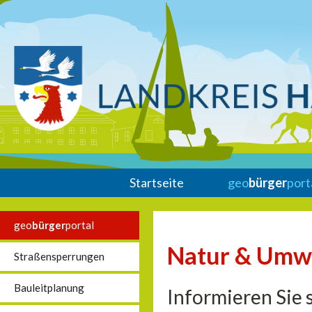
Startseite
geo
bürger
port
geo
bürger
portal
Natur & Umw
Straßensperrungen
Bauleitplanung
Informieren Sie 