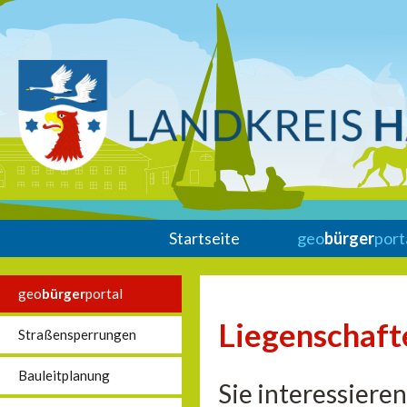
Startseite
geo
bürger
port
geo
bürger
portal
Liegenschaft
Straßensperrungen
Bauleitplanung
Sie interessiere