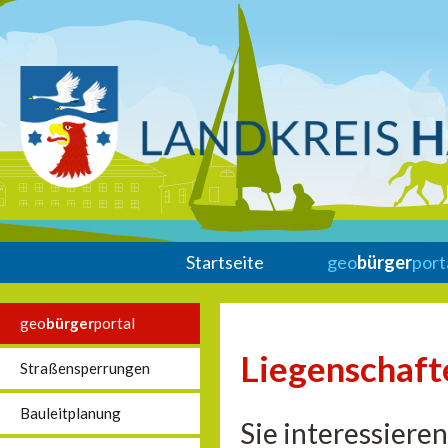
Startseite
geo
bürger
port
geo
bürger
portal
Liegenschaft
Straßensperrungen
Bauleitplanung
Sie interessiere