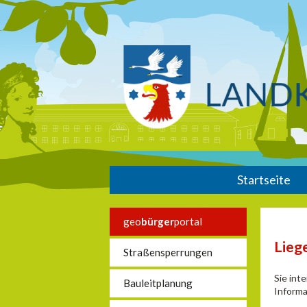
Startseite
geo
bürger
portal
Lieg
Straßensperrungen
Sie int
Bauleitplanung
Informa