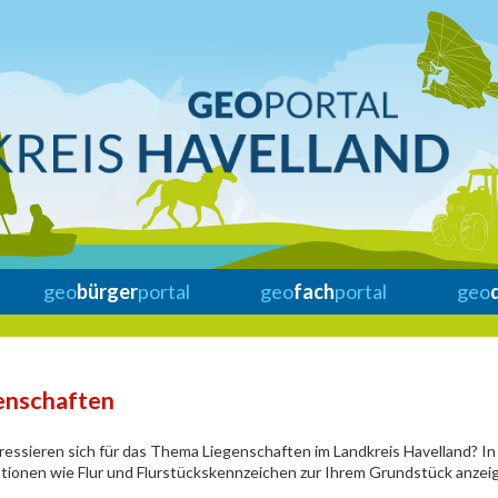
geo
bürger
portal
geo
fach
portal
geo
enschaften
eressieren sich für das Thema Liegenschaften im Landkreis Havelland? I
tionen wie Flur und Flurstückskennzeichen zur Ihrem Grundstück anzeig