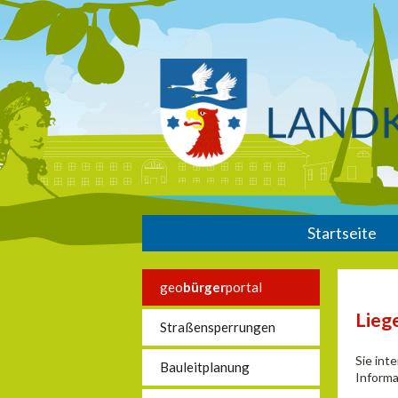
Startseite
geo
bürger
portal
Lieg
Straßensperrungen
Sie int
Bauleitplanung
Informa