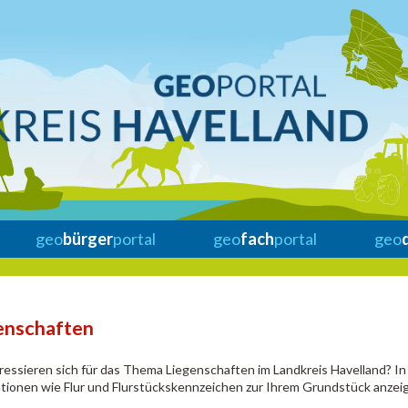
geo
bürger
portal
geo
fach
portal
geo
enschaften
eressieren sich für das Thema Liegenschaften im Landkreis Havelland? I
tionen wie Flur und Flurstückskennzeichen zur Ihrem Grundstück anzeig