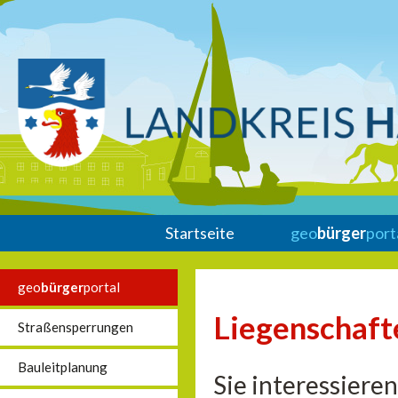
Startseite
geo
bürger
port
geo
bürger
portal
Liegenschaft
Straßensperrungen
Bauleitplanung
Sie interessiere