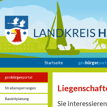
Startseite
geo
bürger
port
geo
bürger
portal
Liegenschaft
Straßensperrungen
Bauleitplanung
Sie interessiere