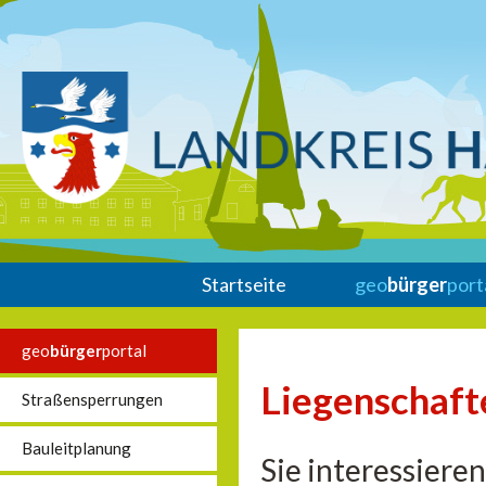
Startseite
geo
bürger
port
geo
bürger
portal
Liegenschaft
Straßensperrungen
Bauleitplanung
Sie interessiere