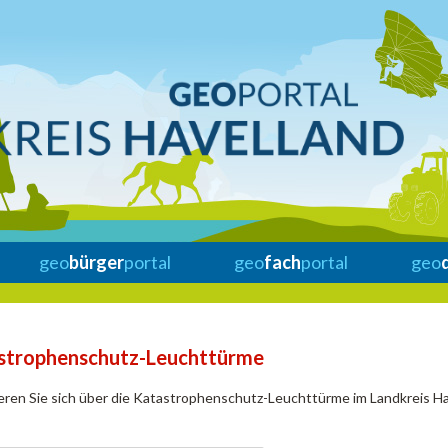
geo
bürger
portal
geo
fach
portal
geo
strophenschutz-Leuchttürme
eren Sie sich über die Katastrophenschutz-Leuchttürme im Landkreis Ha