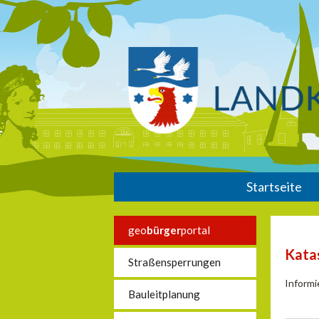
Startseite
geo
bürger
portal
Kata
Straßensperrungen
Informi
Bauleitplanung