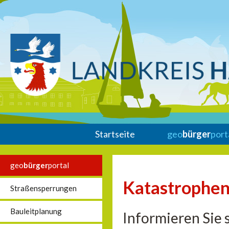
Startseite
geo
bürger
port
geo
bürger
portal
Katastrophen
Straßensperrungen
Bauleitplanung
Informieren Sie 