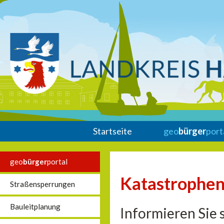
Startseite
geo
bürger
port
geo
bürger
portal
Katastrophen
Straßensperrungen
Bauleitplanung
Informieren Sie 