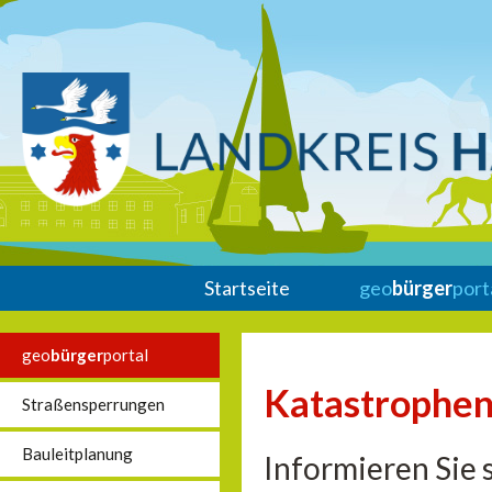
Startseite
geo
bürger
port
geo
bürger
portal
Katastrophen
Straßensperrungen
Bauleitplanung
Informieren Sie 