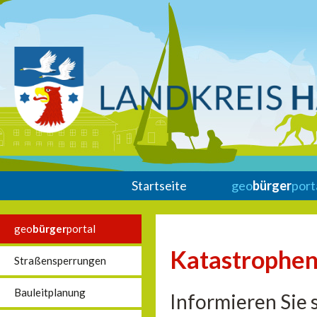
Startseite
geo
bürger
port
geo
bürger
portal
Katastrophen
Straßensperrungen
Bauleitplanung
Informieren Sie 