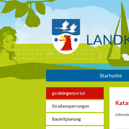
Startseite
geo
bürger
portal
Kata
Straßensperrungen
Informi
Bauleitplanung