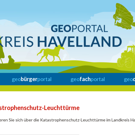
geo
bürger
portal
geo
fach
portal
geo
strophenschutz-Leuchttürme
eren Sie sich über die Katastrophenschutz-Leuchttürme im Landkreis Ha