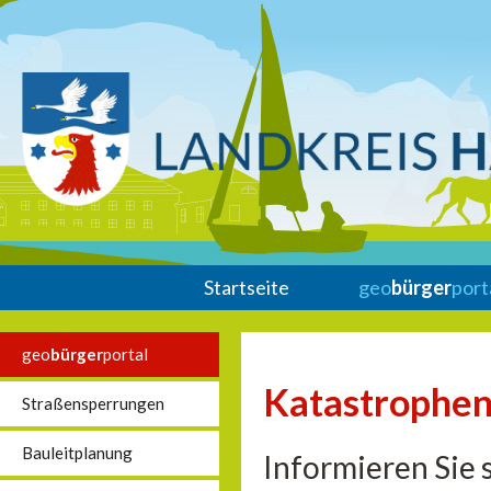
Startseite
geo
bürger
port
geo
bürger
portal
Katastrophen
Straßensperrungen
Bauleitplanung
Informieren Sie 