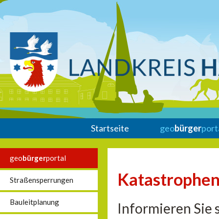
Startseite
geo
bürger
port
geo
bürger
portal
Katastrophen
Straßensperrungen
Bauleitplanung
Informieren Sie 