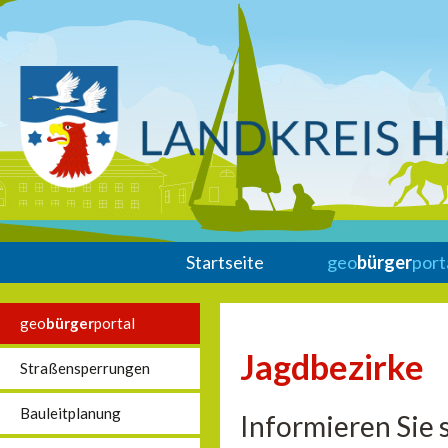
Startseite
geo
bürger
port
geo
bürger
portal
Jagdbezirke
Straßensperrungen
Bauleitplanung
Informieren Sie 