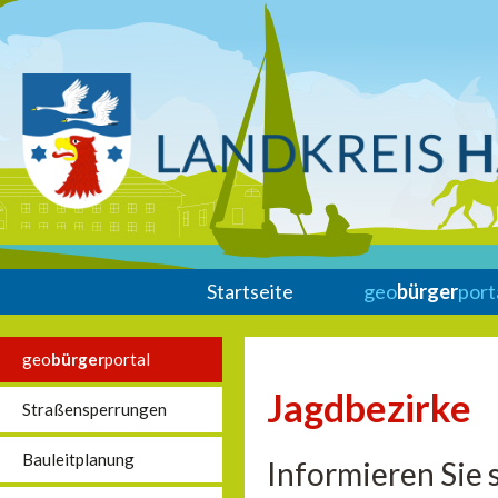
Startseite
geo
bürger
port
geo
bürger
portal
Jagdbezirke
Straßensperrungen
Bauleitplanung
Informieren Sie 